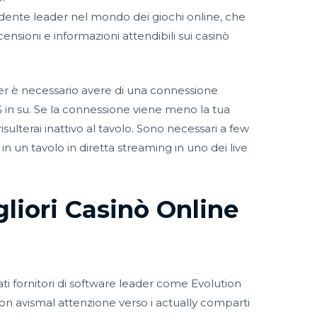
endente leader nel mondo dei giochi online, che
ensioni e informazioni attendibili sui casinò
ier è necessario avere di una connessione
G in su. Se la connessione viene meno la tua
ulterai inattivo al tavolo. Sono necessari a few
in un tavolo in diretta streaming in uno dei live
gliori Casinò Online
mati fornitori di software leader come Evolution
on avismal attenzione verso i actually comparti