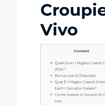
Croupie
Vivo
Content
Quali Sono I Migliori Casinò 
2024 ?
Bonus Live Al Deposito
Qual È Il Miglior Casinò Onli
Each I Giocatori Italiani?
Come Iniziare A Giocare Al 
Live