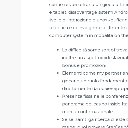
casinò reside offrono un gioco ottim
e tablet, disadvantage sistemi Android
livello di interazione e uno» «buffer
realistica e coinvolgente, differente 
computer system in modalità on the 
La difficoltà some sort of trovar
inoltre un aspetto» «desfavora
bonus e promozioni.
Elementi come my partner and i 
giocano un ruolo fondamentale 
direttamente da odaie» «propr
Presenza fissa nelle conferenze
panorama dei casino inside Itali
mercato internazionale.
Se sei samtliga ricerca di est
reside, puoi provare StarCasinò