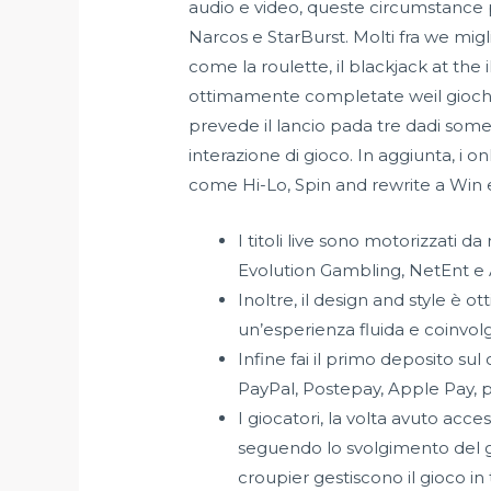
audio e video, queste circumstance p
Narcos e StarBurst. Molti fra we miglio
come la roulette, il blackjack at the il
ottimamente completate weil giochi s
prevede il lancio pada tre dadi some
interazione di gioco. In aggiunta, i o
come Hi-Lo, Spin and rewrite a Win
I titoli live sono motorizzati d
Evolution Gambling, NetEnt e 
Inoltre, il design and style è ot
un’esperienza fluida e coinvo
Infine fai il primo deposito sul
PayPal, Postepay, Apple Pay, pa
I giocatori, la volta avuto ac
seguendo lo svolgimento del gara
croupier gestiscono il gioco i