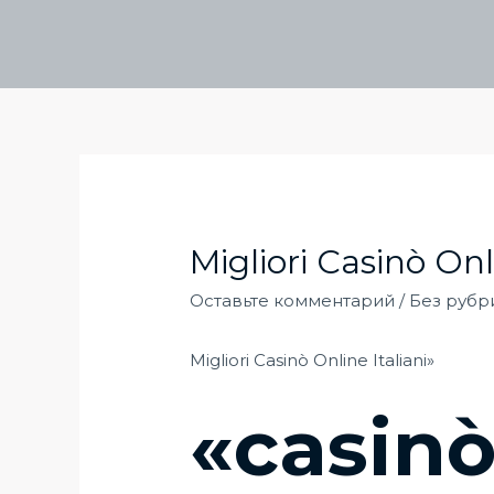
Migliori Casinò Onl
Оставьте комментарий
/
Без рубр
Migliori Casinò Online Italiani»
«casinò