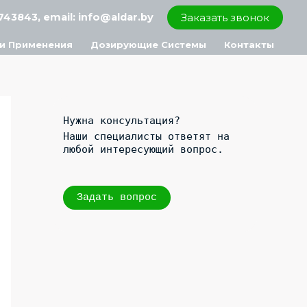
Заказать звонок
743843, email: info@aldar.by
и Применения
Дозирующие Системы
Контакты
Нужна консультация?
Наши специалисты ответят на 
любой интересующий вопрос.
Задать вопрос