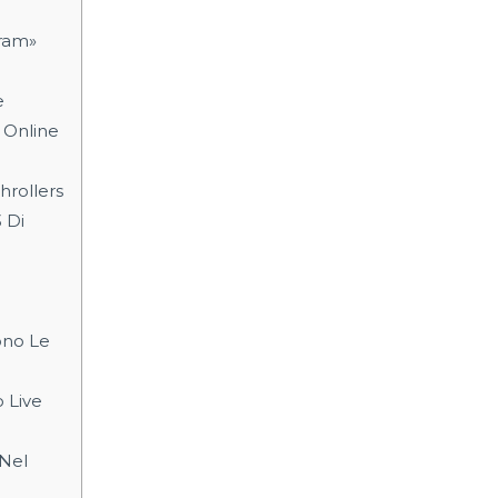
gram»
e
 Online
i
hrollers
 Di
Sono Le
 Live
 Nel