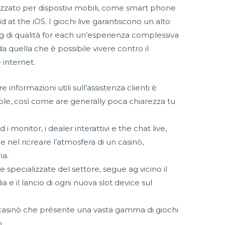
izzato per dispostivi mobili, come smart phone
 at the iOS. I giochi live garantiscono un alto
ing di qualità for each un’esperienza complessiva
da quella che è possibile vivere contro il
internet.
e informazioni utili sull’assistenza clienti è
ble, così come are generally poca chiarezza tu
monitor, i dealer interattivi e the chat live,
nel ricreare l’atmosfera di un casinò,
ia.
 specializzate del settore, segue ag vicino il
a e il lancio di ogni nuova slot device sul
e casinò che présente una vasta gamma di giochi
.