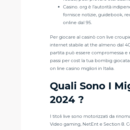
Casino. org è l’autorità indip
fornisce notizie, guidebook, rec
online dal 95.
Per giocare al casinò con live croup
internet stabile at the almeno dal 4
partita può essere compromessa e ris
passi per cost la tua bombig giocata 
on line casino migliori in Italia.
Quali Sono I Mi
2024 ?
I titoli live sono motorizzati da rino
Video gaming, NetEnt e Section 8. C