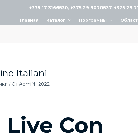
+375 17 3166530, +375 29 9070537, +375 29 7
Главная
Каталог
Программы
Област
ine Italiani
ики
/ От
AdmiN_2022
 Live Con