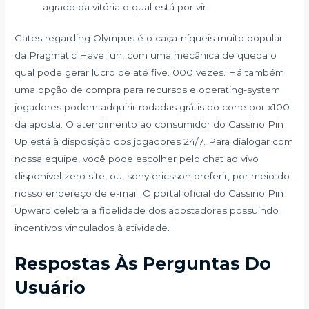
agrado da vitória o qual está por vir.
Gates regarding Olympus é o caça-níqueis muito popular
da Pragmatic Have fun, com uma mecânica de queda o
qual pode gerar lucro de até five. 000 vezes. Há também
uma opção de compra para recursos e operating-system
jogadores podem adquirir rodadas grátis do cone por x100
da aposta. O atendimento ao consumidor do Cassino Pin
Up está à disposição dos jogadores 24/7. Para dialogar com
nossa equipe, você pode escolher pelo chat ao vivo
disponível zero site, ou, sony ericsson preferir, por meio do
nosso endereço de e-mail. O portal oficial do Cassino Pin
Upward celebra a fidelidade dos apostadores possuindo
incentivos vinculados à atividade.
Respostas Às Perguntas Do
Usuário