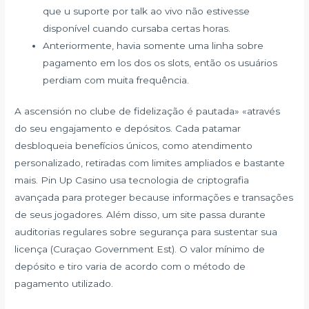
que u suporte por talk ao vivo não estivesse
disponível cuando cursaba certas horas.
Anteriormente, havia somente uma linha sobre
pagamento em los dos os slots, então os usuários
perdiam com muita frequência.
A ascensión no clube de fidelização é pautada» «através
do seu engajamento e depósitos. Cada patamar
desbloqueia benefícios únicos, como atendimento
personalizado, retiradas com limites ampliados e bastante
mais. Pin Up Casino usa tecnologia de criptografia
avançada para proteger because informações e transações
de seus jogadores. Além disso, um site passa durante
auditorias regulares sobre segurança para sustentar sua
licença (Curaçao Government Est). O valor mínimo de
depósito e tiro varia de acordo com o método de
pagamento utilizado.