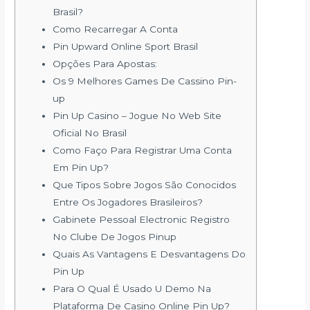
Brasil?
Como Recarregar A Conta
Pin Upward Online Sport Brasil
Opções Para Apostas:
Os 9 Melhores Games De Cassino Pin-
up
Pin Up Casino – Jogue No Web Site
Oficial No Brasil
Como Faço Para Registrar Uma Conta
Em Pin Up?
Que Tipos Sobre Jogos São Conocidos
Entre Os Jogadores Brasileiros?
Gabinete Pessoal Electronic Registro
No Clube De Jogos Pinup
Quais As Vantagens E Desvantagens Do
Pin Up
Para O Qual É Usado U Demo Na
Plataforma De Casino Online Pin Up?