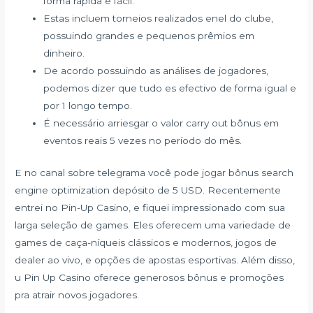
forma rápida e fácil.
Estas incluem torneios realizados enel do clube,
possuindo grandes e pequenos prêmios em
dinheiro.
De acordo possuindo as análises de jogadores,
podemos dizer que tudo es efectivo de forma igual e
por 1 longo tempo.
É necessário arriesgar o valor carry out bônus em
eventos reais 5 vezes no período do mês.
E no canal sobre telegrama você pode jogar bônus search
engine optimization depósito de 5 USD. Recentemente
entrei no Pin-Up Casino, e fiquei impressionado com sua
larga seleção de games. Eles oferecem uma variedade de
games de caça-níqueis clássicos e modernos, jogos de
dealer ao vivo, e opções de apostas esportivas. Além disso,
u Pin Up Casino oferece generosos bônus e promoções
pra atrair novos jogadores.