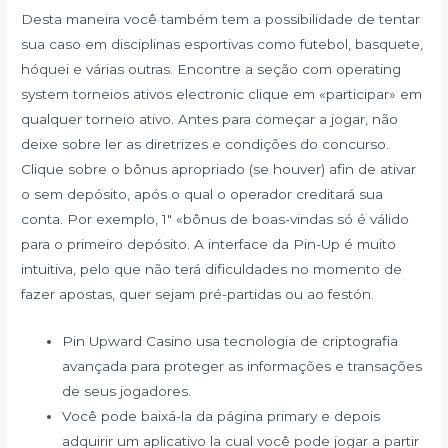
Desta maneira você também tem a possibilidade de tentar
sua caso em disciplinas esportivas como futebol, basquete,
hóquei e várias outras. Encontre a seção com operating
system torneios ativos electronic clique em «participar» em
qualquer torneio ativo. Antes para começar a jogar, não
deixe sobre ler as diretrizes e condições do concurso.
Clique sobre o bônus apropriado (se houver) afin de ativar
o sem depósito, após o qual o operador creditará sua
conta. Por exemplo, 1″ «bônus de boas-vindas só é válido
para o primeiro depósito. A interface da Pin-Up é muito
intuitiva, pelo que não terá dificuldades no momento de
fazer apostas, quer sejam pré-partidas ou ao festón.
Pin Upward Casino usa tecnologia de criptografia
avançada para proteger as informações e transações
de seus jogadores.
Você pode baixá-la da página primary e depois
adquirir um aplicativo la cual você pode jogar a partir