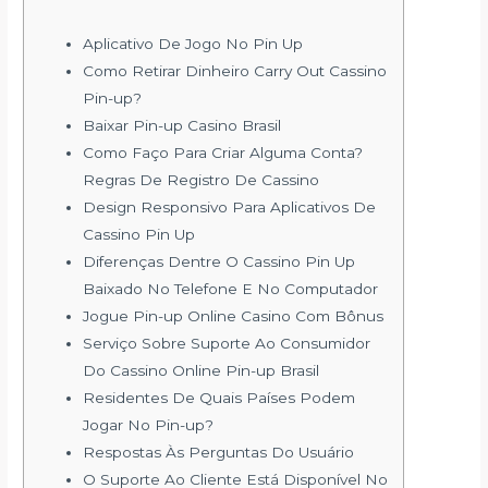
Aplicativo De Jogo No Pin Up
Como Retirar Dinheiro Carry Out Cassino
Pin-up?
Baixar Pin-up Casino Brasil
Como Faço Para Criar Alguma Conta?
Regras De Registro De Cassino
Design Responsivo Para Aplicativos De
Cassino Pin Up
Diferenças Dentre O Cassino Pin Up
Baixado No Telefone E No Computador
Jogue Pin-up Online Casino Com Bônus
Serviço Sobre Suporte Ao Consumidor
Do Cassino Online Pin-up Brasil
Residentes De Quais Países Podem
Jogar No Pin-up?
Respostas Às Perguntas Do Usuário
O Suporte Ao Cliente Está Disponível No