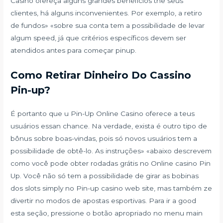
Casino ofereça alguns grandes benefícios the seus
clientes, há alguns inconvenientes. Por exemplo, a retiro
de fundos» «sobre sua conta tem a possibilidade de levar
algum speed, já que critérios específicos devem ser
atendidos antes para começar
pinup
.
Como Retirar Dinheiro Do Cassino
Pin-up?
É portanto que u Pin-Up Online Casino oferece a teus
usuários essan chance. Na verdade, exista é outro tipo de
bônus sobre boas-vindas, pois só novos usuários tem a
possibilidade de obtê-lo. As instruções» «abaixo descrevem
como você pode obter rodadas grátis no Online casino Pin
Up. Você não só tem a possibilidade de girar as bobinas
dos slots simply no Pin-up casino web site, mas também ze
divertir no modos de apostas esportivas. Para ir a good
esta seção, pressione o botão apropriado no menu main