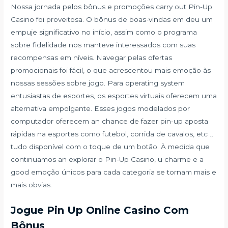
Nossa jornada pelos bônus e promoções carry out Pin-Up
Casino foi proveitosa. O bônus de boas-vindas em deu um
empuje significativo no início, assim como o programa
sobre fidelidade nos manteve interessados com suas
recompensas em níveis. Navegar pelas ofertas
promocionais foi fácil, o que acrescentou mais emoção às
nossas sessões sobre jogo. Para operating system
entusiastas de esportes, os esportes virtuais oferecem uma
alternativa empolgante. Esses jogos modelados por
computador oferecem an chance de fazer pin-up aposta
rápidas na esportes como futebol, corrida de cavalos, etc .,
tudo disponível com o toque de um botão. À medida que
continuamos an explorar o Pin-Up Casino, u charme e a
good emoção únicos para cada categoria se tornam mais e
mais obvias.
Jogue Pin Up Online Casino Com
Bônus