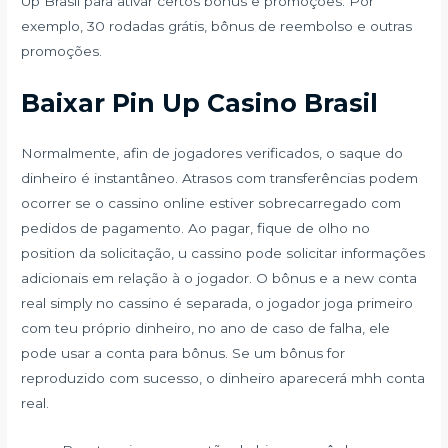
Up Brasil para ativar certos bônus e promoções. Por
exemplo, 30 rodadas grátis, bônus de reembolso e outras
promoções.
Baixar Pin Up Casino Brasil
Normalmente, afin de jogadores verificados, o saque do
dinheiro é instantâneo. Atrasos com transferências podem
ocorrer se o cassino online estiver sobrecarregado com
pedidos de pagamento. Ao pagar, fique de olho no
position da solicitação, u cassino pode solicitar informações
adicionais em relação à o jogador. O bônus e a new conta
real simply no cassino é separada, o jogador joga primeiro
com teu próprio dinheiro, no ano de caso de falha, ele
pode usar a conta para bônus. Se um bônus for
reproduzido com sucesso, o dinheiro aparecerá mhh conta
real.