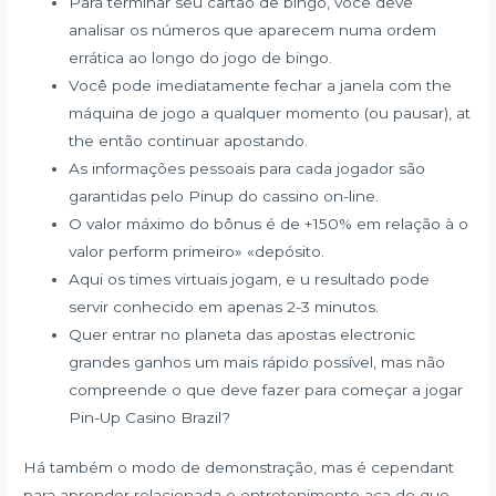
Para terminar seu cartão de bingo, você deve
analisar os números que aparecem numa ordem
errática ao longo do jogo de bingo.
Você pode imediatamente fechar a janela com the
máquina de jogo a qualquer momento (ou pausar), at
the então continuar apostando.
As informações pessoais para cada jogador são
garantidas pelo Pinup do cassino on-line.
O valor máximo do bônus é de +150% em relação à o
valor perform primeiro» «depósito.
Aqui os times virtuais jogam, e u resultado pode
servir conhecido em apenas 2-3 minutos.
Quer entrar no planeta das apostas electronic
grandes ganhos um mais rápido possível, mas não
compreende o que deve fazer para começar a jogar
Pin-Up Casino Brazil?
Há também o modo de demonstração, mas é cependant
para aprender relacionada o entretenimento aca do que