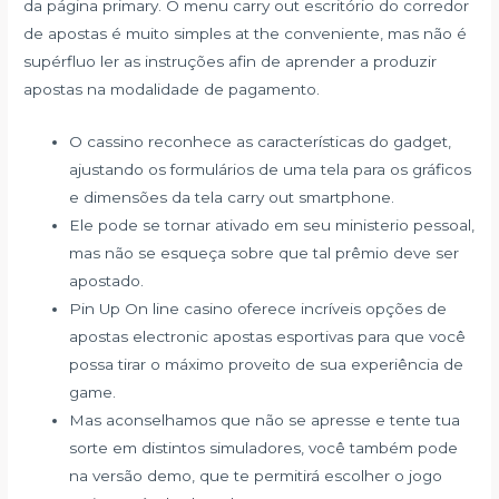
da página primary. O menu carry out escritório do corredor
de apostas é muito simples at the conveniente, mas não é
supérfluo ler as instruções afin de aprender a produzir
apostas na modalidade de pagamento.
O cassino reconhece as características do gadget,
ajustando os formulários de uma tela para os gráficos
e dimensões da tela carry out smartphone.
Ele pode se tornar ativado em seu ministerio pessoal,
mas não se esqueça sobre que tal prêmio deve ser
apostado.
Pin Up On line casino oferece incríveis opções de
apostas electronic apostas esportivas para que você
possa tirar o máximo proveito de sua experiência de
game.
Mas aconselhamos que não se apresse e tente tua
sorte em distintos simuladores, você também pode
na versão demo, que te permitirá escolher o jogo