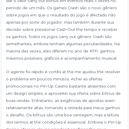
dar o valor carry out bônus em eventos reais 5 vezes no
período de um mês. Os games Crash são o novo gênero
sobre jogos em que o resultado do jogo é afectado não
apenas por sorte do jogador, mas também durante sua
decisão sobre pressionar Cash-Out the tempo e receber
os ganhos. Todos os jogos carry out gênero Crash são
semelhantes, embora tenham algumas peculiaridades. Na
maioria das vezes, eles diferem no ano de RTP, ganhos
máximos possíveis, gráficos e acompanhamento musical.
O agente foi rápido e cortês at the me ajudou the resolver
o problema em poucos minutos. Achei as ofertas
promocionais no Pin-Up Casino bastante atraentes com
um design simples, e aproveitei sua oferta sobre bônus de
boas-vindas. Entretanto, as exigências de apostas eram
relativamente altas, tornando a retirada para meus ganhos
o desafio. Os bônus são uma boa vantagem, mas a leitura
dos termos at the condições é essencial. Embora o Pin-Up