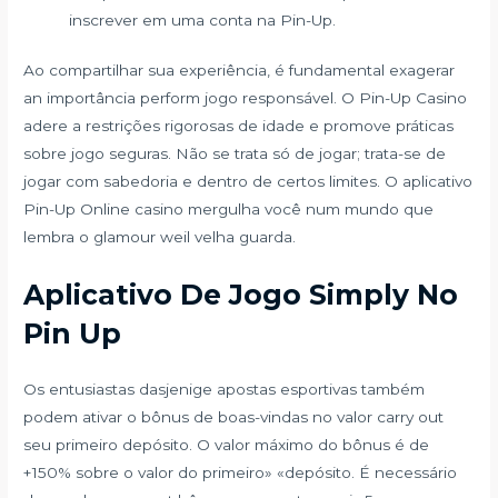
inscrever em uma conta na Pin-Up.
Ao compartilhar sua experiência, é fundamental exagerar
an importância perform jogo responsável. O Pin-Up Casino
adere a restrições rigorosas de idade e promove práticas
sobre jogo seguras. Não se trata só de jogar; trata-se de
jogar com sabedoria e dentro de certos limites. O aplicativo
Pin-Up Online casino mergulha você num mundo que
lembra o glamour weil velha guarda.
Aplicativo De Jogo Simply No
Pin Up
Os entusiastas dasjenige apostas esportivas também
podem ativar o bônus de boas-vindas no valor carry out
seu primeiro depósito. O valor máximo do bônus é de
+150% sobre o valor do primeiro» «depósito. É necessário