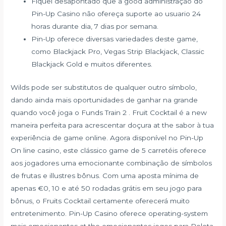
Fiquei desapontado que a good administração do
Pin-Up Casino não ofereça suporte ao usuario 24
horas durante dia, 7 dias por semana.
Pin-Up oferece diversas variedades deste game,
como Blackjack Pro, Vegas Strip Blackjack, Classic
Blackjack Gold e muitos diferentes.
Wilds pode ser substitutos de qualquer outro símbolo,
dando ainda mais oportunidades de ganhar na grande
quando você joga o Funds Train 2 . Fruit Cocktail é a new
maneira perfeita para acrescentar doçura at the sabor à tua
experiência de game online. Agora disponível no Pin-Up
On line casino, este clássico game de 5 carretéis oferece
aos jogadores uma emocionante combinação de símbolos
de frutas e illustres bônus. Com uma aposta mínima de
apenas €0, 10 e até 50 rodadas grátis em seu jogo para
bônus, o Fruits Cocktail certamente oferecerá muito
entretenimento. Pin-Up Casino oferece operating-system
mais emocionantes at the emocionantes jogos para Roleta