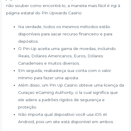
não souber como encontrá-lo, a maneira mais fácil é irgi à
página estatal do Pin Upwards Casino.
Na verdade, todos os mesmos métodos estão
disponíveis para sacar recurso financeiro e para
depósitos.
O Pin-Up aceita uma gama de moedas, incluindo
Reais, Dólares Americanos, Euros, Dólares
Canadenses e muitos diversos.
Em seguida, reabasteça sua conta com o valor
mínimo para fazer uma aposta.
Além disso, um Pin Up Casino obteve uma licença da
Curaçao eGaming Authority, o la cual significa que
ele adere a padrões rígidos de segurança e
proteção.
Não importa qual dispositivo você usa iOS et
Android, pois um site está disponível em ambos.