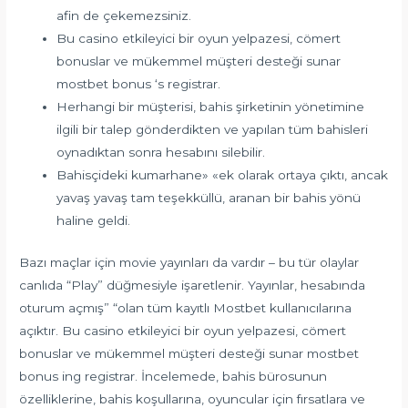
afin de çekemezsiniz.
Bu casino etkileyici bir oyun yelpazesi, cömert
bonuslar ve mükemmel müşteri desteği sunar
mostbet bonus ‘s registrar.
Herhangi bir müşterisi, bahis şirketinin yönetimine
ilgili bir talep gönderdikten ve yapılan tüm bahisleri
oynadıktan sonra hesabını silebilir.
Bahisçideki kumarhane» «ek olarak ortaya çıktı, ancak
yavaş yavaş tam teşekküllü, aranan bir bahis yönü
haline geldi.
Bazı maçlar için movie yayınları da vardır – bu tür olaylar
canlıda “Play” düğmesiyle işaretlenir. Yayınlar, hesabında
oturum açmış” “olan tüm kayıtlı Mostbet kullanıcılarına
açıktır. Bu casino etkileyici bir oyun yelpazesi, cömert
bonuslar ve mükemmel müşteri desteği sunar mostbet
bonus ing registrar. İncelemede, bahis bürosunun
özelliklerine, bahis koşullarına, oyuncular için fırsatlara ve