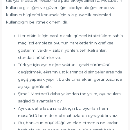
tas?yla Mostbet hesabınıza para ekleyebilirsiniz. Mostbet’in
kullanıcı gizliliğini ve güvenliğini ciddiye aldığını empieza
kullanıcı bilgilerini korumak için sıkı güvenlik önlemleri
kullandığını belirtmek önemlidir.
Her etkinlik için canlı olarak, güncel istatistiklere sahip
maç izci empieza oyunun hareketlerinin grafiksel
gösterimi vardır – saldırı yönleri, tehlikeli anlar,
standart hükümler vb.
Türkiye için ayrı bir joe yoktur – çeviri sürümünü
değiştirmek, ekranın üst kısmındaki simgeler arasında
geçiş yaparak yapılır, bu de uma ekran görüntüsünde
açıkça görülebilir.
Şimdi, Mostbet’i daha yakından tanıyalım, oyunculara
sağladığı avantajları g?
Ayrıca, daha fazla rahatlık için bu oyunları hem
masaüstü hem de mobil cihazlarda oynayabilirsiniz.
Bu, bonusun büyüklüğü ve elde etmenin ne kadar
basit olduğunun yanı sıra bonus için ayrıntılı bahis