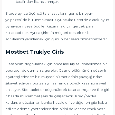
tarafından lisanslanmıştır.
Sitede ayrıca üçüncü taraf satıcıların geniş bir oyun
yelpazesi de bulunmaktadır. Oyuncular ücretsiz olarak oyun
oynayabilir veya ödüller kazanmak için gerçek para
kullanabilirler. Ayrıca şirketin müşteri destek ekibi,
sorularınızı yanıtlamak için günün her saati hizmetinizdedir.
Mostbet Trukiye Giris
Hesabınızı doğrulamak için öncelikle kişisel dolabınızda bir
pourtour doldurmanız gerekir. Casino bölümünün düzenli
ziyaretçilerinden biri müşteri hizmetlerinin yavaşlığından
şikayet ediyor nodriza aynı zamanda büyük kazancını weil
anlatıyor. Site tabletler düşünülerek tasarlanmıştır ve the girl
cihazda mükemmel şekilde çalışacaktır. Kredi/banka
kartları, e-cüzdanlar, banka havaleleri ve diğerleri gibi kabul
edilen ödeme yöntemlerinden birini de?erlendirmek vas?