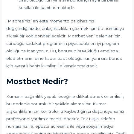
kuralları ile kanıtlanmaktadır.
IP adresinizi en este momento da cihazınızı
değiştirdiğinizde, anlaşmazlıkları çözmek için bu numaraya
sık sık bir kod gönderilecektir. Mostbet yeni gelenler için
sunduğu sadakat programının piyasadaki en iyi program
olduğuna inanıyoruz. Bu, bonusun büyüklüğü empieza
elde etmenin eine kadar basit olduğunun yanı sıra bonus
için ayrıntılı bahis kuralları ile kanıtlanmaktadır.
Mostbet Nedir?
Kumarın bağımlılık yapabileceğine dikkat etmek önemlidir,
bu nedenle sorumlu bir şekilde alınmalıdır. Kumar
alışkanlıklarınızın kontrolünü kaybettiğinizi düşünüyorsanız,
profesyonel yardım almanızı öneririz. Tek tuşla, telefon
numaranız ile, eposta adresiniz ile veya sosyal medya
adresleriniz üzerinden Mostbet’te hesap açabilirsiniz. Profil