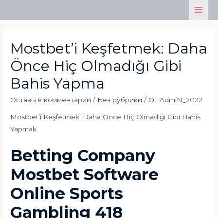
Mostbet’i Keşfetmek: Daha
Önce Hiç Olmadığı Gibi
Bahis Yapma
Оставьте комментарий
/
Без рубрики
/ От
AdmiN_2022
Mostbet’i Keşfetmek: Daha Önce Hiç Olmadığı Gibi Bahis
Yapmak
Betting Company
Mostbet Software
Online Sports
Gambling 418