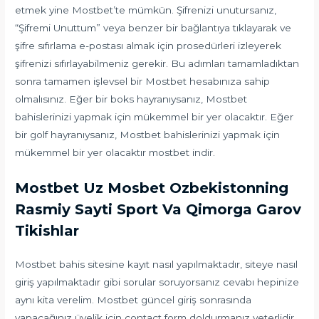
etmek yine Mostbet’te mümkün. Şifrenizi unutursanız,
“Şifremi Unuttum” veya benzer bir bağlantıya tıklayarak ve
şifre sıfırlama e-postası almak için prosedürleri izleyerek
şifrenizi sıfırlayabilmeniz gerekir. Bu adımları tamamladıktan
sonra tamamen işlevsel bir Mostbet hesabınıza sahip
olmalısınız. Eğer bir boks hayranıysanız, Mostbet
bahislerinizi yapmak için mükemmel bir yer olacaktır. Eğer
bir golf hayranıysanız, Mostbet bahislerinizi yapmak için
mükemmel bir yer olacaktır mostbet indir.
Mostbet Uz Mosbet Ozbekistonning
Rasmiy Sayti Sport Va Qimorga Garov
Tikishlar
Mostbet bahis sitesine kayıt nasıl yapılmaktadır, siteye nasıl
giriş yapılmaktadır gibi sorular soruyorsanız cevabı hepinize
aynı kita verelim. Mostbet güncel giriş sonrasında
yapacağınız üyelik için contact form doldurmanız yeterlidir.