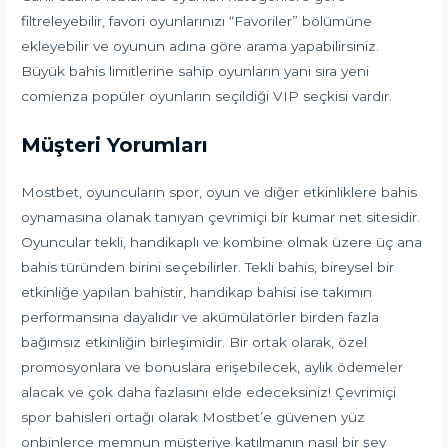
filtreleyebilir, favori oyunlarınızı “Favoriler” bölümüne
ekleyebilir ve oyunun adına göre arama yapabilirsiniz.
Büyük bahis limitlerine sahip oyunların yanı sıra yeni
comienza popüler oyunların seçildiği VIP seçkisi vardır.
Müşteri Yorumları
Mostbet, oyuncuların spor, oyun ve diğer etkinliklere bahis
oynamasına olanak tanıyan çevrimiçi bir kumar net sitesidir.
Oyuncular tekli, handikaplı ve kombine olmak üzere üç ana
bahis türünden birini seçebilirler. Tekli bahis, bireysel bir
etkinliğe yapılan bahistir, handikap bahisi ise takımın
performansına dayalıdır ve akümülatörler birden fazla
bağımsız etkinliğin birleşimidir. Bir ortak olarak, özel
promosyonlara ve bonuslara erişebilecek, aylık ödemeler
alacak ve çok daha fazlasını elde edeceksiniz! Çevrimiçi
spor bahisleri ortağı olarak Mostbet’e güvenen yüz
onbinlerce memnun müşteriye katılmanın nasıl bir şey