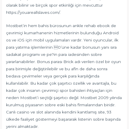
olarak bilinir ve birçok spor etkinliği için mevcuttur
https://youareallslaves.com/
.
Mostbet’in hem bahis bürosunun ankle rehab ebook de
çevrimiçi kumarhanenin hizmetlerinin bulunduğu Android
os ve iOS için mobil uygulamaları vardır. Yeni oyuncular, ilk
para yatırma işlemlerinin 0’üne kadar bonusun yanı sıra
sadakat programı ve pe?in para iadesinden sobre
yararlanabilirler. Bonus parası Brick adı verilen özel bir oyun
para birimiyle değiştirilebilir ve bu afin de daha sonra
bedava çevirmeler veya gerçek para karşılığında
kullanılabilir. Bu kadar çok şaşırtıcı özellik ve avantajla, bu
kadar çok insanın çevrimiçi spor bahisleri ihtiyaçları için
neden Mostbet’i seçtiği şaşırtıcı değil. Mostbet 2009 yılında
kurulmuş piyasanın sobre eski bahis firmalarından biridir.
Canlı casino ve slot alanında kendini kanıtlamış site, 93
ülkede faaliyet göstermeyi başararak listenin sobre başında
yerini almaktadır.