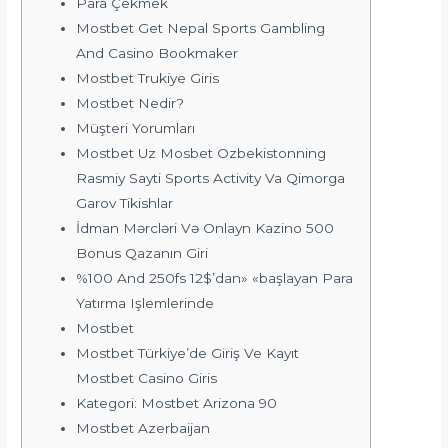
Para Çekmek
Mostbet Get Nepal Sports Gambling
And Casino Bookmaker
Mostbet Trukiye Giris
Mostbet Nedir?
Müşteri Yorumları
Mostbet Uz Mosbet Ozbekistonning
Rasmiy Sayti Sports Activity Va Qimorga
Garov Tikishlar
İdman Mərcləri Və Onlayn Kazino 500
Bonus Qazanın Giri
%100 And 250fs 12$’dan» «başlayan Para
Yatırma Işlemlerinde
Mostbet
Mostbet Türkiye’de Giriş Ve Kayıt
Mostbet Casino Giris
Kategori: Mostbet Arizona 90
Mostbet Azerbaijan